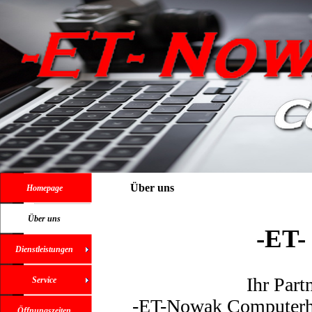
Über uns
Homepage
Über uns
-ET- 
Dienstleistungen
Ihr Part
Service
-ET-Nowak Computerhil
Öffnungszeiten